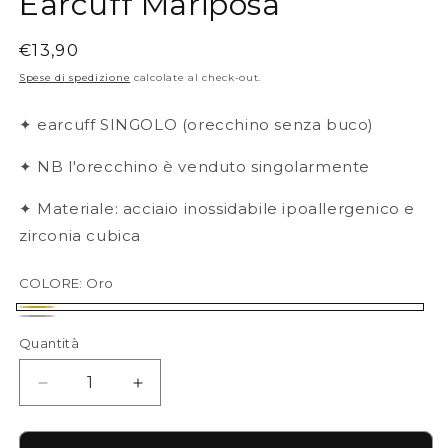
Earcuff Mariposa
Prezzo
€13,90
di
Spese di spedizione
calcolate al check-out.
listino
✦ earcuff SINGOLO (orecchino senza buco)
✦ NB l'orecchino è venduto singolarmente
✦ Materiale: acciaio inossidabile
ipoallergenico e
zirconia cubica
COLORE:
Oro
Oro
Argento
Quantità
Quantità
Diminuisci
Aumenta
quantità
quantità
per
per