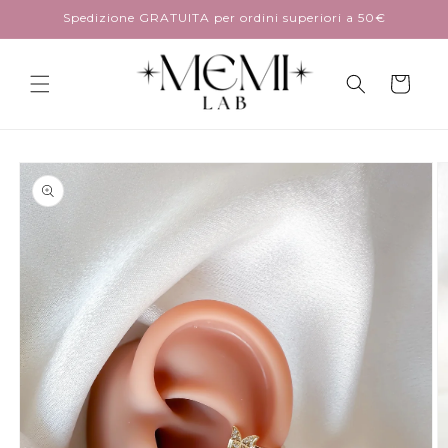
Vai
Spedizione GRATUITA per ordini superiori a 50€
direttamente
ai contenuti
Carrello
Passa alle
informazioni
sul
prodotto