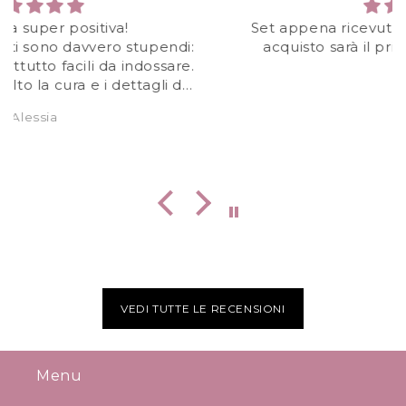
i
Set appena ricevuto ed è stupendo! Questo
l
acquisto sarà il primo di una lunga serie!!!
e
Nina
VEDI TUTTE LE RECENSIONI
Menu