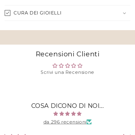
C
o
CURA DEI GIOIELLI
n
t
e
n
u
Recensioni Clienti
t
o
c
Scrivi una Recensione
o
m
p
r
COSA DICONO DI NOI...
i
m
da 296 recensioni
i
b