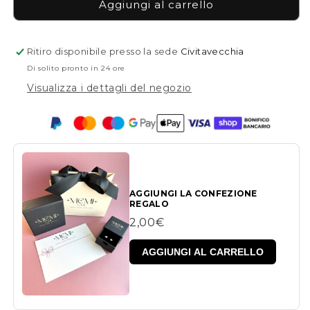
Earcuff
Earcuff
Aggiungi al carrello
Mariposa
Mariposa
Ritiro disponibile presso la sede
Civitavecchia
Di solito pronto in 24 ore
Visualizza i dettagli del negozio
AGGIUNGI LA CONFEZIONE
REGALO
2,00€
AGGIUNGI AL CARRELLO